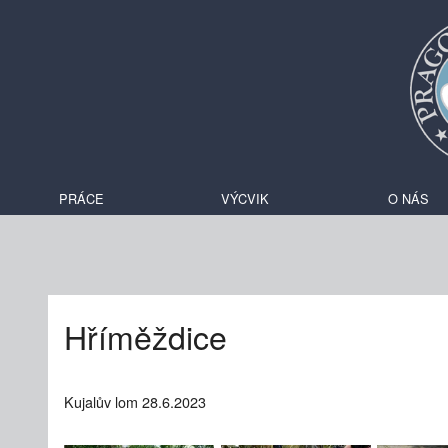
PRÁCE
VÝCVIK
O NÁS
Hříměždice
Kujalův lom 28.6.2023