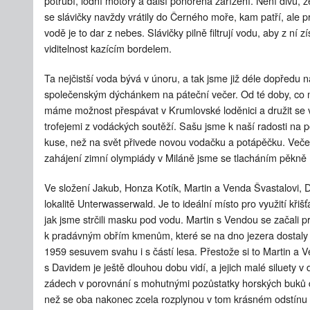
potrubí, lodní motory a další ponořená zařízení. Není divu, že 
se slávičky navždy vrátily do Černého moře, kam patří, ale p
vodě je to dar z nebes. Slávičky pilně filtrují vodu, aby z ní z
viditelnost kazícím bordelem.
Ta nejčistší voda bývá v únoru, a tak jsme již déle dopředu 
společenským dýchánkem na páteční večer. Od té doby, co 
máme možnost přespávat v Krumlovské loděnici a družit se 
trofejemi z vodáckých soutěží. Sašu jsme k naší radosti na po
kuse, než na svět přivede novou vodačku a potápěčku. Večer
zahájení zimní olympiády v Miláně jsme se tlacháním pěkně n
Ve složení Jakub, Honza Kotík, Martin a Venda Švastalovi, D
lokalitě Unterwasserwald. Je to ideální místo pro využití kři
jak jsme strčili masku pod vodu. Martin s Vendou se začali
k pradávným obřím kmenům, které se na dno jezera dostaly 
1959 sesuvem svahu i s částí lesa. Přestože si to Martin a V
s Davidem je ještě dlouhou dobu vidí, a jejich malé siluety v 
zádech v porovnání s mohutnými pozůstatky horských buků d
než se oba nakonec zcela rozplynou v tom krásném odstínu