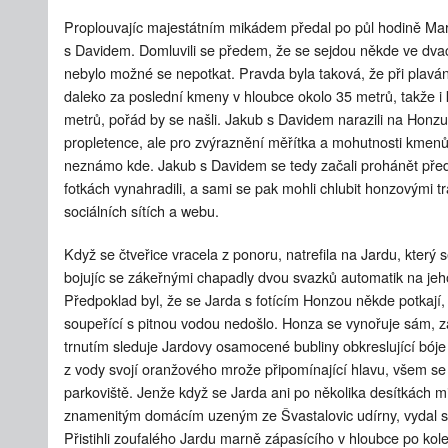
Proplouvajíc majestátním mikádem předal po půl hodině Mar
s Davidem. Domluvili se předem, že se sejdou někde ve dvace
nebylo možné se nepotkat. Pravda byla taková, že při plavání
daleko za poslední kmeny v hloubce okolo 35 metrů, takže i k
metrů, pořád by se našli. Jakub s Davidem narazili na Honzu
propletence, ale pro zvýraznění měřítka a mohutnosti kmenů m
neznámo kde. Jakub s Davidem se tedy začali prohánět před
fotkách vynahradili, a sami se pak mohli chlubit honzovými
sociálních sítích a webu.
Když se čtveřice vracela z ponoru, natrefila na Jardu, který 
bojujíc se zákeřnými chapadly dvou svazků automatik na jeho
Předpoklad byl, že se Jarda s fotícím Honzou někde potkají,
soupeřící s pitnou vodou nedošlo. Honza se vynořuje sám, 
trnutím sleduje Jardovy osamocené bubliny obkreslující bój
z vody svojí oranžového mrože připomínající hlavu, všem se
parkoviště. Jenže když se Jarda ani po několika desítkách m
znamenitým domácím uzeným ze Švastalovic udírny, vydal se z
Přistihli zoufalého Jardu marně zápasícího v hloubce po kol