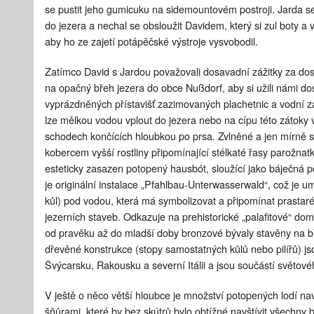
se pustit jeho gumicuku na sidemountovém postroji. Jarda s
do jezera a nechal se obsloužit Davidem, který si zul boty a 
aby ho ze zajetí potápěčské výstroje vysvobodil.
Zatímco David s Jardou považovali dosavadní zážitky za dos
na opačný břeh jezera do obce Nußdorf, aby si užili námi do
vyprázdněných přístavišť zazimovaných plachetnic a vodní z
lze mělkou vodou vplout do jezera nebo na cípu této zátoky 
schodech končících hloubkou po prsa. Zvlněné a jen mírně s
kobercem vyšší rostliny připomínající stélkaté řasy parožnat
esteticky zasazen potopený hausbót, sloužící jako báječná 
je originální instalace „Pfahlbau-Unterwasserwald“, což je u
kůl) pod vodou, která má symbolizovat a připomínat prastaré 
jezerních staveb. Odkazuje na prehistorické „palafitové“ dom
od pravěku až do mladší doby bronzové bývaly stavěny na bř
dřevěné konstrukce (stopy samostatných kůlů nebo pilířů) 
Švýcarsku, Rakousku a severní Itálii a jsou součástí světo
V ještě o něco větší hloubce je množství potopených lodí n
šňůrami, které by bez skútrů bylo obtížné navštívit všechn