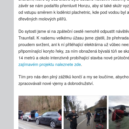
závěr se nám podařilo přemluvit Honzu, aby si také skútr vyz
od vstupu směrem k loděnici plachetnic, kde pod vodou byl 
dřevěných molových pilířů.
Do sytosti jsme si na zpáteční cestě nemohli odpustit návšt
Traunfall. K našemu velkému úžasu jsme zjistili, že přehrada,
proudem svrženi, ani k ní přiléhající elektrárna už vůbec neex
připomínající koryto řeky, za ním obnažená bývalá tůň se skal
14 metrů a okolo intenzivně probíhající stavba nové průtočn
zajímavém projektu naleznete zde
.
Tím pro nás den plný zážitků končí a my se loučíme, abycho
zpracovávali nové vjemy a dobrodružství.