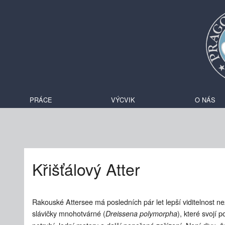
PRÁCE
VÝCVIK
O NÁS
Křišťálový Atter
Rakouské Attersee má posledních pár let lepší viditelnost ne
slávičky mnohotvárné (
), které svojí 
Dreissena polymorpha