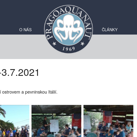
O NÁS
ČLÁNKY
.-3.7.2021
í ostrovem a pevninskou Itálií.