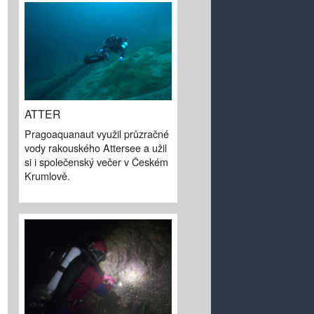
ATTER
Pragoaquanaut využil průzračné
vody rakouského Attersee a užil
si i společenský večer v Českém
Krumlově.