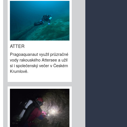
ATTER
Pragoaquanaut využil průzračné
vody rakouského Attersee a užil
si i společenský večer v Českém
Krumlově.