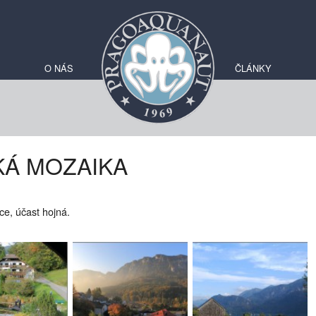
O NÁS
ČLÁNKY
Á MOZAIKA
ce, účast hojná.