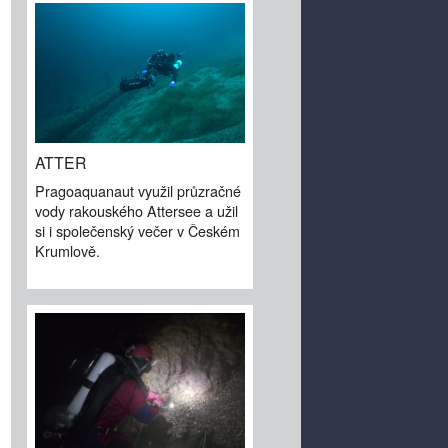
ATTER
Pragoaquanaut využil průzračné
vody rakouského Attersee a užil
si i společenský večer v Českém
Krumlově.