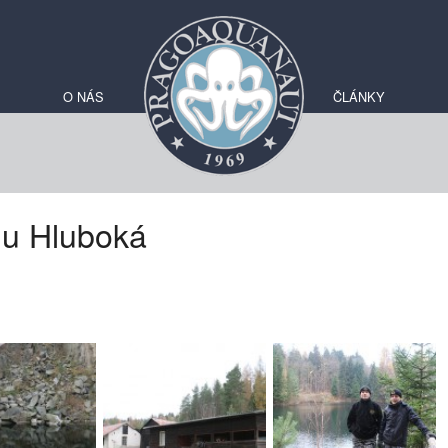
O NÁS
ČLÁNKY
mu Hluboká