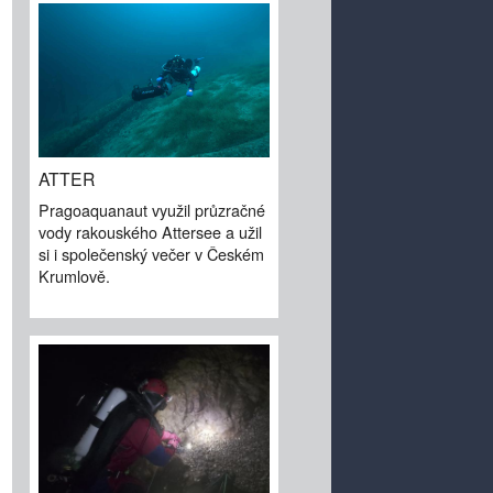
ATTER
Pragoaquanaut využil průzračné
vody rakouského Attersee a užil
si i společenský večer v Českém
Krumlově.