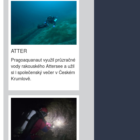
ATTER
Pragoaquanaut využil průzračné
vody rakouského Attersee a užil
si i společenský večer v Českém
Krumlově.