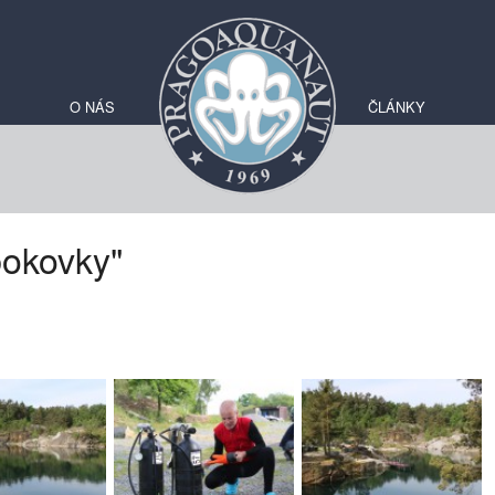
O NÁS
ČLÁNKY
bokovky"