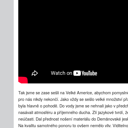
Tak jsme se zase sešli na Velké Americe, abychom pomyslně
pro nás nikdy nekončí. Jako vždy se sešlo velké množství př
byla hlavně o pohodě. Do vody jsme se nehnali jako v předch
nasávali atmosféru a příjemného ducha. Zlí jazykové tvrdí, 
neúčasti. Dal přednost nošení materiálu do Demänovské jes
Na kvalitu samotného ponoru to ovšem nemělo vliv. Viditeln