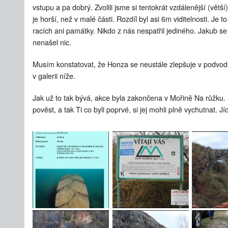
vstupu a pa dobrý. Zvolili jsme si tentokrát vzdálenější (větší
je horší, než v malé části. Rozdíl byl asi 6m viditelnosti. Je 
racích ani památky. Nikdo z nás nespatřil jediného. Jakub se
nenašel nic.
Musím konstatovat, že Honza se neustále zlepšuje v podvod
v galerii níže.
Jak už to tak bývá, akce byla zakončena v Mořině Na růžku.
pověst, a tak Ti co byli poprvé, si jej mohli plně vychutnat. J